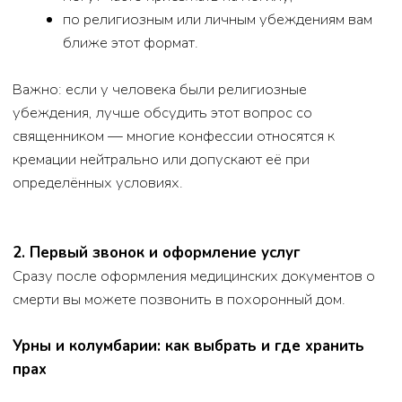
Урны и колумбарии: как выбрать и где хранить
прах
После кремации семья решает, что делать с
прахом. Основные варианты: захоронить урну в
могиле, поместить ёё в колумбарий, оставить
дома или развеять прах. Урна — это сосуд,
который может быть керамическим,
металлическим, деревянным или стеклянным.
Керамика красива, но хрупка; металл долговечен;
дерево подходит для домашнего хранения;
стекло используют для дизайнерских решений.
Колумбарий — это специальная стена с нишами
для урн. В Северске колумбарии есть на крупных
кладбищах. Их плюсы: не нужно покупать
участок, урна защищена от погодных условий,
ухаживать проще. Минусы: количество ячеек
ограничено и может понадобиться продление
договора.
При выборе урны учитывайте пожелания
умершего, место хранения, материал и дизайн.
Колумбарий выбирают по расположению,