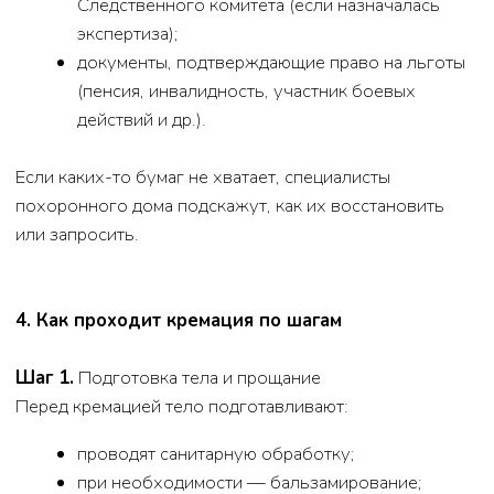
техническую сторону процесса.
Шаг 3.
Получение урны
После кремации прах помещают в урну. Как правило,
её выдают родственникам через 1–3 дня (срок зависит
от графика работы крематория).
В похоронном доме можно:
выбрать временную или постоянную урну;
заказать декоративную или классическую
модель;
оформить табличку с именем, датами, короткой
фразой.
5. Что делать с урной: варианты захоронения и
хранения
Существует несколько вариантов:
1. Захоронение урны в могиле
Можно использовать существующий семейный
участок или оформить новый. На месте захоронения
устанавливается памятник или стела, делается
благоустройство.
2. Колумбарий