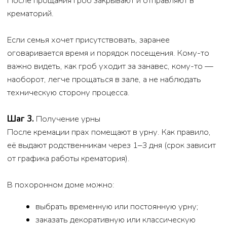
подготовка тела (минимальная или
расширенная);
аренда ритуального зала;
услуги катафалка;
собственно услуга крематория;
урна (простая или декоративная);
оформление документов и сопровождение.
На сайте и в офисе доступны готовые комплекты
услуг: от более бюджетных до расширенных, где
учтены все детали. Это помогает семье сразу видеть
итоговую сумму и не бояться «скрытых доплат».
7. Плюсы и минусы кремации
Плюсы:
меньше затрат на участок и благоустройство;
проще в уходе (особенно при захоронении в
колумбарии);
возможность перенести урну при переезде;
есть вариант хранить память в доме.
Минусы:
не всем близко с точки зрения религии и