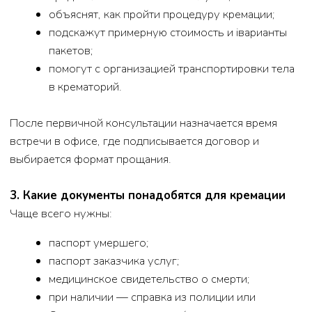
одевают умершего согласно пожеланиям
семьи;
укладывают в гроб.
Прощание можно провести:
в ритуальном зале похоронного дома;
в помещении крематория;
дома или в другом месте — по
договорённости.
Во время церемонии звучит музыка, родные могут
сказать несколько слов, прочитать молитву или
прощальное письмо. Формат всегда подбирается под
семью — без лишнего пафоса и спешки.
Шаг 2.
Отправка в крематорий
После прощания гроб закрывают и отправляют в
крематорий.
Если семья хочет присутствовать, заранее
оговаривается время и порядок посещения. Кому-то
важно видеть, как гроб уходит за занавес, кому-то —
наоборот, легче прощаться в зале, а не наблюдать