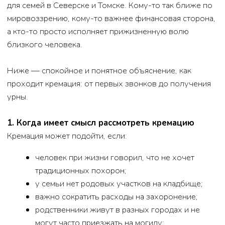
урны.
1. Когда имеет смысл рассмотреть кремацию
Кремация может подойти, если:
человек при жизни говорил, что не хочет
традиционных похорон;
у семьи нет родовых участков на кладбище;
важно сократить расходы на захоронение;
родственники живут в разных городах и не
могут часто приезжать на могилу;
по религиозным или личным убеждениям вам
ближе этот формат.
Важно: если у человека были религиозные
убеждения, лучше обсудить этот вопрос со
священником — многие конфессии относятся к
кремации нейтрально или допускают её при
определённых условиях.
2. Первый звонок и оформление услуг
Сразу после оформления медицинских документов о
смерти вы можете позвонить в похоронный дом.