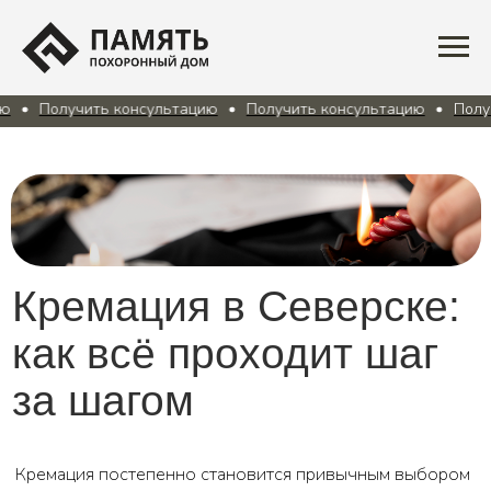
ю
Получить консультацию
Получить консультацию
Получ
Кремация в Северске:
как всё проходит шаг
за шагом
Кремация постепенно становится привычным выбором
для семей в Северске и Томске. Кому-то так ближе по
мировоззрению, кому-то важнее финансовая сторона,
а кто-то просто исполняет прижизненную волю
близкого человека.
Ниже — спокойное и понятное объяснение, как
проходит кремация: от первых звонков до получения