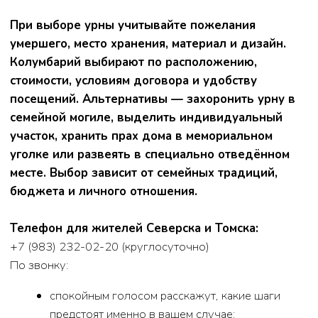
3. Какие документы понадобятся для кремации
Чаще всего нужны:
паспорт умершего;
паспорт заказчика услуг;
медицинское свидетельство о смерти;
при наличии — справка из полиции или
Следственного комитета (если назначалась
экспертиза);
документы, подтверждающие право на льготы
(пенсия, инвалидность, участник боевых
действий и др.).
Если каких-то бумаг не хватает, специалисты
похоронного дома подскажут, как их восстановить
или запросить.
4. Как проходит кремация по шагам
Шаг 1.
Подготовка тела и прощание
Перед кремацией тело подготавливают:
проводят санитарную обработку;
при необходимости — бальзамирование;