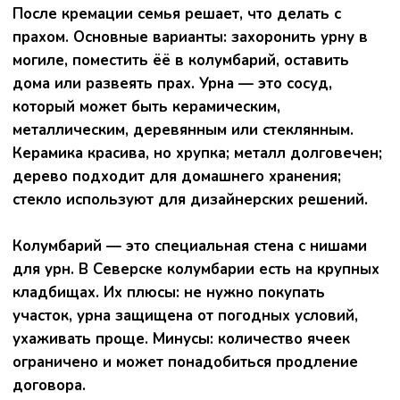
стоимости, условиям договора и удобству
посещений. Альтернативы — захоронить урну в
семейной могиле, выделить индивидуальный
участок, хранить прах дома в мемориальном
уголке или развеять в специально отведённом
месте. Выбор зависит от семейных традиций,
бюджета и личного отношения.
Телефон для жителей Северска и Томска:
+7 (983) 232-02-20 (круглосуточно)
По звонку:
спокойным голосом расскажут, какие шаги
предстоят именно в вашем случае;
объяснят, как пройти процедуру кремации;
подскажут примерную стоимость и iварианты
пакетов;
помогут с организацией транспортировки тела
в крематорий.
После первичной консультации назначается время
встречи в офисе, где подписывается договор и
выбирается формат прощания.