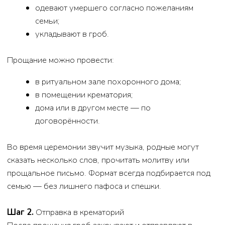
Урна помещается в специальную нишу —
колумбарную ячейку. Снаружи крепится плита с
именем. Это удобно, если важна компактность и
порядок.
3. Хранение дома
В некоторых семьях принято хранить урну в доме,
создавая маленький уголок памяти. Важно заранее
обсудить это решение со всеми близкими.
4. Рассеивание праха
Этот вариант связан с законодательными
ограничениями и местными правилами, поэтому его
обязательно нужно обсуждать со специалистом до
принятия решения.
Специалисты похоронного дома подскажут, какие
варианты доступны именно для Северска и Томской
области, и помогут оформить всё законно и аккуратно.
6. Сколько стоит кремация и от чего зависит цена
На стоимость влияют:
выбранный гроб (материал, отделка);