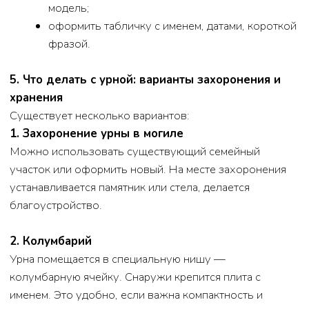
традиций;
если решение принято в спешке, у
родственников может возникать чувство
сожаления;
не на всех кладбищах есть колумбарии —
иногда приходится ехать в другой город.
Выбор между кремацией и традиционным
захоронением — всегда личное решение. Наша задача
как похоронного дома — честно рассказать о плюсах
и минусах, а не подталкивать к тому или иному
варианту.
8. Как не ошибиться с выбором при кремации
Несколько простых советов:
заранее обсудите в семье, какой формат всем
комфортен;
не принимайте решение «сейчас или никогда»
— у вас есть время;
сохраняйте все документы и квитанции;
выбирайте похоронный дом по рекомендациям
и отзывам, а не по первому звонку «агента» в
подъезде;
задавайте любые вопросы — вам обязаны